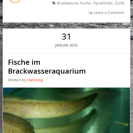
Brackwasser
,
Fische
,
Tips&Tricks
,
Zucht
BRACHIONUS
RÄDERTIERCHEN
Leave a Comment
31
2016
JANUAR
Fische im
Brackwasseraquarium
Written by
Henning