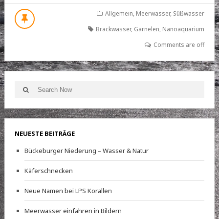
FRESSEN
ZU
Allgemein
,
Meerwasser
,
Süßwasser
SCHADE
Brackwasser
,
Garnelen
,
Nanoaquarium
–
DIE
Comments are off
FELSENGARNELE
(PALAEMONETES
VARIANS)
Search
Search
for:
NEUESTE BEITRÄGE
Bückeburger Niederung – Wasser & Natur
Käferschnecken
Neue Namen bei LPS Korallen
Meerwasser einfahren in Bildern