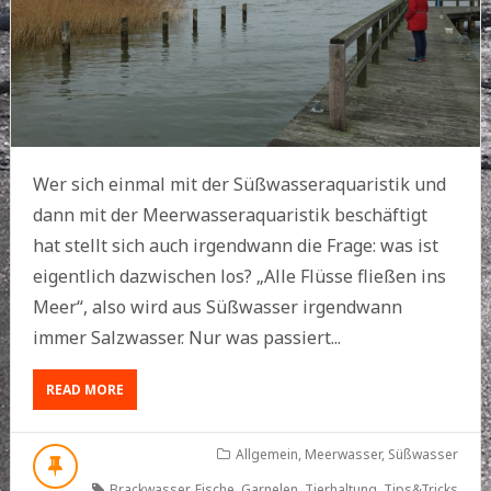
Wer sich einmal mit der Süßwasseraquaristik und
dann mit der Meerwasseraquaristik beschäftigt
hat stellt sich auch irgendwann die Frage: was ist
eigentlich dazwischen los? „Alle Flüsse fließen ins
Meer“, also wird aus Süßwasser irgendwann
immer Salzwasser. Nur was passiert...
ABOUT
READ MORE
BRACKWASSER
–
LEBEN
Allgemein
,
Meerwasser
,
Süßwasser
ZWISCHEN
Brackwasser
,
Fische
,
Garnelen
,
Tierhaltung
,
Tips&Tricks