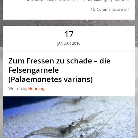
FLUSS U
ND M
Comments are off
EER
17
2016
JANUAR
Zum Fressen zu schade – die
Felsengarnele
(Palaemonetes varians)
Written by
Henning