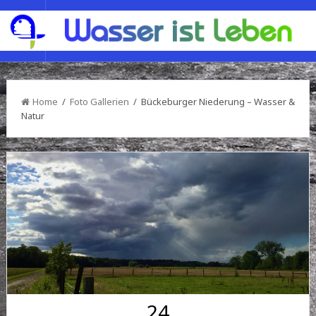
Home
/
Foto Gallerien
/ Bückeburger Niederung – Wasser &
Natur
24