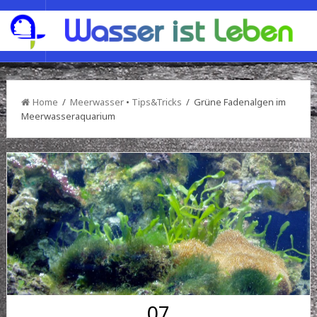
Home
/
Meerwasser
•
Tips&Tricks
/ Grüne Fadenalgen im
Meerwasseraquarium
07